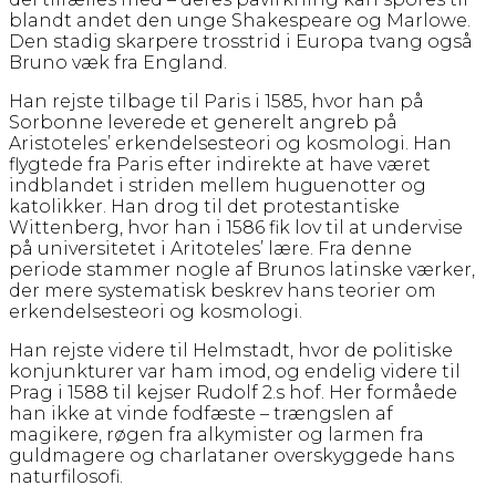
blandt andet den unge Shakespeare og Marlowe.
Den stadig skarpere trosstrid i Europa tvang også
Bruno væk fra England.
Han rejste tilbage til Paris i 1585, hvor han på
Sorbonne leverede et generelt angreb på
Aristoteles’ erkendelsesteori og kosmologi. Han
flygtede fra Paris efter indirekte at have været
indblandet i striden mellem huguenotter og
katolikker. Han drog til det protestantiske
Wittenberg, hvor han i 1586 fik lov til at undervise
på universitetet i Aritoteles’ lære. Fra denne
periode stammer nogle af Brunos latinske værker,
der mere systematisk beskrev hans teorier om
erkendelsesteori og kosmologi.
Han rejste videre til Helmstadt, hvor de politiske
konjunkturer var ham imod, og endelig videre til
Prag i 1588 til kejser Rudolf 2.s hof. Her formåede
han ikke at vinde fodfæste – trængslen af
magikere, røgen fra alkymister og larmen fra
guldmagere og charlataner overskyggede hans
naturfilosofi.