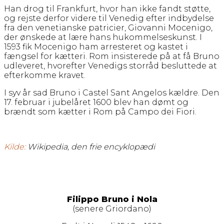
Han drog til Frankfurt, hvor han ikke fandt støtte,
og rejste derfor videre til Venedig efter indbydelse
fra den venetianske patricier, Giovanni Mocenigo,
der ønskede at lære hans hukommelseskunst. I
1593 fik Mocenigo ham arresteret og kastet i
fængsel for kætteri. Rom insisterede på at få Bruno
udleveret, hvorefter Venedigs storråd besluttede at
efterkomme kravet.
I syv år sad Bruno i Castel Sant Angelos kældre. Den
17. februar i jubelåret 1600 blev han dømt og
brændt som kætter i Rom på Campo dei Fiori.
Kilde:
Wikipedia, den frie encyklopædi
Filippo Bruno i Nola
(senere Griordano)