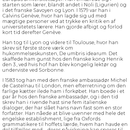
starten som lærer, blandt andet i Noli (Ligurien) og
i det franske Savoyen og Lyon. I 1579 var han i
Calvins Genève, hvor han lagde sig ud med
mægtige personer ved at trykke en kritik en af
universitetets lærere. Han gjorde afbigt og forlod
kort tid derefter Genève.
Han tog til Lyon og videre til Toulouse, hvor han
skrev sit første store værk om
hukommelseskunsten, De umbris idearum. Det
skaffede ham gunst hos den franske kong Henrik
den 3., ved hvis hof han blev kongelig lektør og
underviste ved Sorbonne.
I 1583 tog han med den franske ambassadør Michel
de Castelnau til London, men efterretning om den
farlige kætter ilede ham i forkøbet. Han boede i et
par år hos den franske ambassadør, og i den tid
skrev han i rivende hast sine fem italienske
dialoger, der har slået hans navn fast som en stor
forfatter. Han nåede at blive uvenner med hele det
engelske establishment, lige fra Oxfords
grammatikere til hoffets lærde, hvem han havde en
del tilfælles med – deres påvirkning kan spores til